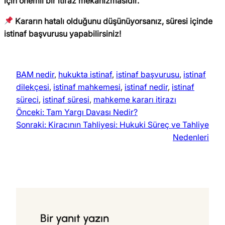
için önemli bir itiraz mekanizmasıdır.
Kararın hatalı olduğunu düşünüyorsanız, süresi içinde
istinaf başvurusu yapabilirsiniz!
BAM nedir
, 
hukukta istinaf
, 
istinaf başvurusu
, 
istinaf
dilekçesi
, 
istinaf mahkemesi
, 
istinaf nedir
, 
istinaf
süreci
, 
istinaf süresi
, 
mahkeme kararı itirazı
Önceki:
Tam Yargı Davası Nedir?
Sonraki:
Kiracının Tahliyesi: Hukuki Süreç ve Tahliye
Nedenleri
Bir yanıt yazın