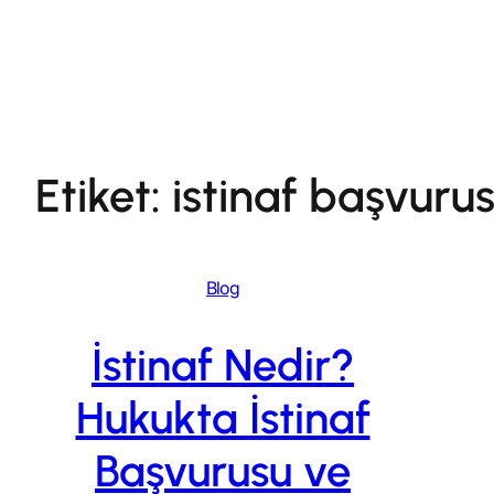
İçeriğe
geç
Etiket:
istinaf başvuru
Blog
İstinaf Nedir?
Hukukta İstinaf
Başvurusu ve