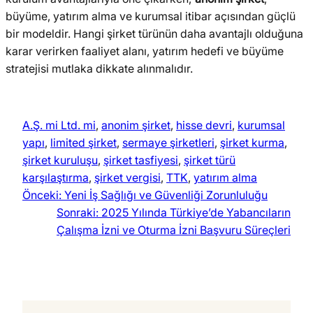
büyüme, yatırım alma ve kurumsal itibar açısından güçlü
bir modeldir. Hangi şirket türünün daha avantajlı olduğuna
karar verirken faaliyet alanı, yatırım hedefi ve büyüme
stratejisi mutlaka dikkate alınmalıdır.
A.Ş. mi Ltd. mi
, 
anonim şirket
, 
hisse devri
, 
kurumsal
yapı
, 
limited şirket
, 
sermaye şirketleri
, 
şirket kurma
, 
şirket kuruluşu
, 
şirket tasfiyesi
, 
şirket türü
karşılaştırma
, 
şirket vergisi
, 
TTK
, 
yatırım alma
Önceki:
Yeni İş Sağlığı ve Güvenliği Zorunluluğu
Sonraki:
2025 Yılında Türkiye’de Yabancıların
Çalışma İzni ve Oturma İzni Başvuru Süreçleri