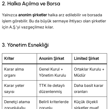
2. Halka Açılma ve Borsa
Yalnızca
anonim şirketler
halka arz edilebilir ve borsada
işlem görebilir. Bu da büyük sermaye ihtiyacı olan şirketler
için A.Ş.’yi vazgeçilmez kılar.
3. Yönetim Esnekliği
Kriter
Anonim Şirket
Limited Şirket
Karar alma
Genel Kurul +
Ortaklar Kurulu +
organı
Yönetim Kurulu
Müdür
Karar yeter
TTK ile detaylı
Daha basit karar
sayısı
düzenlenmiş
oranları
Denetçi atama
Belirli kriterlerde
Küçük ölçekli
zorunluluğu
zorunlu
şirketler muaf