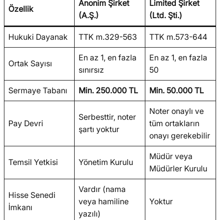
Anonim Şirket
Limited Şirket
Özellik
(A.Ş.)
(Ltd. Şti.)
Hukuki Dayanak
TTK m.329-563
TTK m.573-644
En az 1, en fazla
En az 1, en fazla
Ortak Sayısı
sınırsız
50
Sermaye Tabanı
Min. 250.000 TL
Min. 50.000 TL
Noter onaylı ve
Serbesttir, noter
Pay Devri
tüm ortakların
şartı yoktur
onayı gerekebilir
Müdür veya
Temsil Yetkisi
Yönetim Kurulu
Müdürler Kurulu
Vardır (nama
Hisse Senedi
veya hamiline
Yoktur
İmkanı
yazılı)