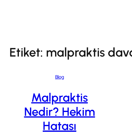
İçeriğe
geç
Etiket:
malpraktis dava
Blog
Malpraktis
Nedir? Hekim
Hatası