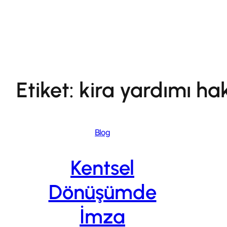
İçeriğe
geç
Etiket:
kira yardımı hak
Blog
Kentsel
Dönüşümde
İmza