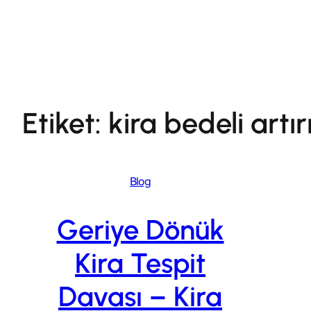
İçeriğe
geç
Etiket:
kira bedeli artır
Blog
Geriye Dönük
Kira Tespit
Davası – Kira