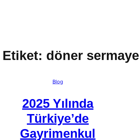
İçeriğe
geç
Etiket:
döner sermaye
Blog
2025 Yılında
Türkiye’de
Gayrimenkul