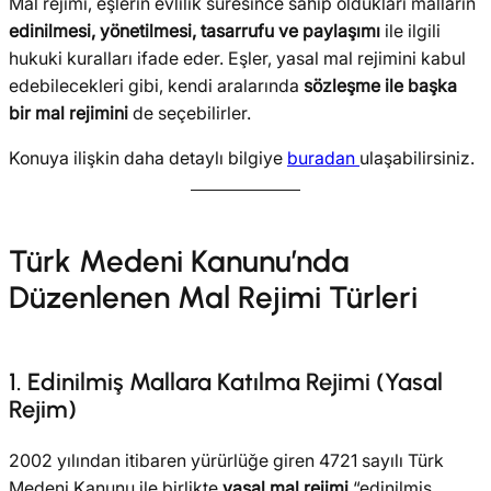
Mal rejimi, eşlerin evlilik süresince sahip oldukları malların
edinilmesi, yönetilmesi, tasarrufu ve paylaşımı
ile ilgili
hukuki kuralları ifade eder. Eşler, yasal mal rejimini kabul
edebilecekleri gibi, kendi aralarında
sözleşme ile başka
bir mal rejimini
de seçebilirler.
Konuya ilişkin daha detaylı bilgiye
buradan
ulaşabilirsiniz.
Türk Medeni Kanunu’nda
Düzenlenen Mal Rejimi Türleri
1. Edinilmiş Mallara Katılma Rejimi (Yasal
Rejim)
2002 yılından itibaren yürürlüğe giren 4721 sayılı Türk
Medeni Kanunu ile birlikte
yasal mal rejimi
“edinilmiş