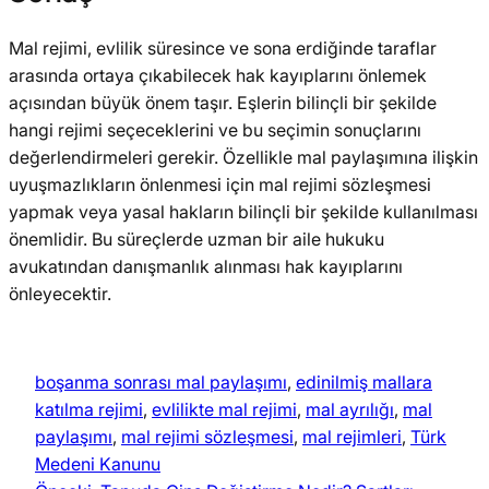
Mal rejimi, evlilik süresince ve sona erdiğinde taraflar
arasında ortaya çıkabilecek hak kayıplarını önlemek
açısından büyük önem taşır. Eşlerin bilinçli bir şekilde
hangi rejimi seçeceklerini ve bu seçimin sonuçlarını
değerlendirmeleri gerekir. Özellikle mal paylaşımına ilişkin
uyuşmazlıkların önlenmesi için mal rejimi sözleşmesi
yapmak veya yasal hakların bilinçli bir şekilde kullanılması
önemlidir. Bu süreçlerde uzman bir aile hukuku
avukatından danışmanlık alınması hak kayıplarını
önleyecektir.
boşanma sonrası mal paylaşımı
, 
edinilmiş mallara
katılma rejimi
, 
evlilikte mal rejimi
, 
mal ayrılığı
, 
mal
paylaşımı
, 
mal rejimi sözleşmesi
, 
mal rejimleri
, 
Türk
Medeni Kanunu