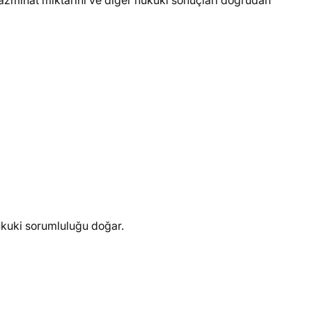
 tazminat miktarını ve diğer hukuki sonuçları doğrudan
ukuki sorumluluğu doğar.