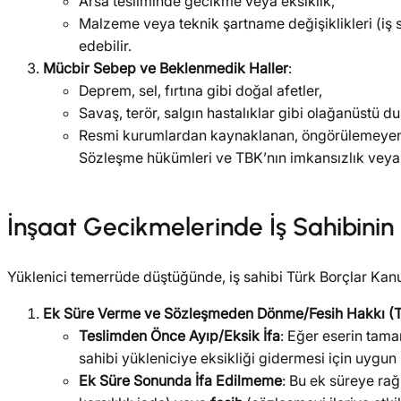
Arsa tesliminde gecikme veya eksiklik,
Malzeme veya teknik şartname değişiklikleri (iş 
edebilir.
Mücbir Sebep ve Beklenmedik Haller
:
Deprem, sel, fırtına gibi doğal afetler,
Savaş, terör, salgın hastalıklar gibi olağanüstü d
Resmi kurumlardan kaynaklanan, öngörülemeyen ve
Sözleşme hükümleri ve TBK’nın imkansızlık veya if
İnşaat Gecikmelerinde İş Sahibini
Yüklenici temerrüde düştüğünde, iş sahibi Türk Borçlar Kanu
Ek Süre Verme ve Sözleşmeden Dönme/Fesih Hakkı 
Teslimden Önce Ayıp/Eksik İfa
: Eğer eserin tama
sahibi yükleniciye eksikliği gidermesi için uygun b
Ek Süre Sonunda İfa Edilmeme
: Bu ek süreye ra