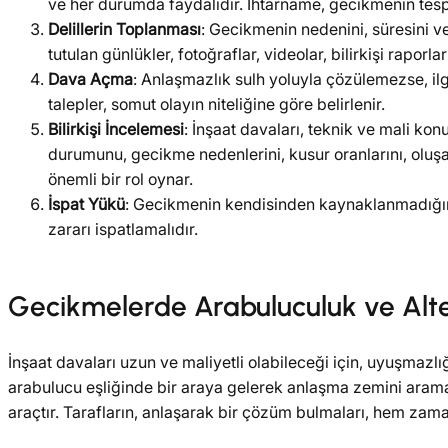
ve her durumda faydalıdır. İhtarname, gecikmenin tespiti
Delillerin Toplanması
: Gecikmenin nedenini, süresini v
tutulan günlükler, fotoğraflar, videolar, bilirkişi raporl
Dava Açma
: Anlaşmazlık sulh yoluyla çözülemezse, il
talepler, somut olayın niteliğine göre belirlenir.
Bilirkişi İncelemesi
: İnşaat davaları, teknik ve mali k
durumunu, gecikme nedenlerini, kusur oranlarını, oluş
önemli bir rol oynar.
İspat Yükü
: Gecikmenin kendisinden kaynaklanmadığını
zararı ispatlamalıdır.
Gecikmelerde Arabuluculuk ve Alte
İnşaat davaları uzun ve maliyetli olabileceği için, uyuşmazlı
arabulucu eşliğinde bir araya gelerek anlaşma zemini aramal
araçtır. Tarafların, anlaşarak bir çözüm bulmaları, hem zam