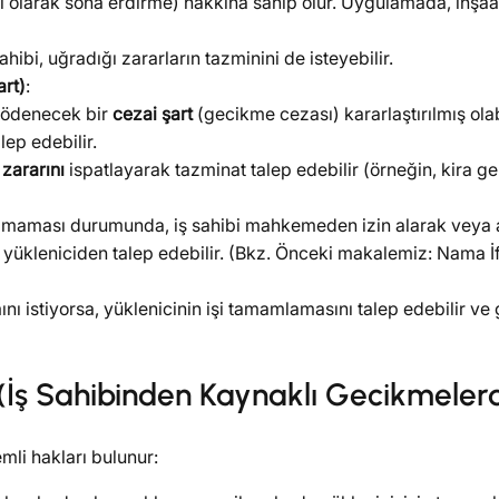
li olarak sona erdirme) hakkına sahip olur. Uygulamada, inşaat
ibi, uğradığı zararların tazminini de isteyebilir.
rt)
:
 ödenecek bir
cezai şart
(gecikme cezası) kararlaştırılmış ola
lep edebilir.
i zararını
ispatlayarak tazminat talep edebilir (örneğin, kira geli
maması durumunda, iş sahibi mahkemeden izin alarak veya acel
lk yükleniciden talep edebilir. (Bkz. Önceki makalemiz: Nama İ
istiyorsa, yüklenicinin işi tamamlamasını talep edebilir ve g
 (İş Sahibinden Kaynaklı Gecikmeler
mli hakları bulunur: