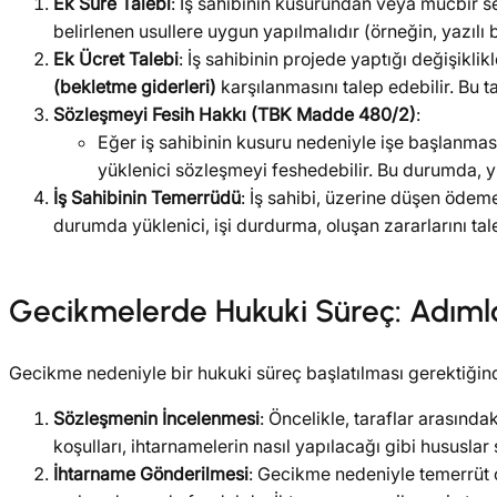
Ek Süre Talebi
: İş sahibinin kusurundan veya mücbir 
belirlenen usullere uygun yapılmalıdır (örneğin, yazılı b
Ek Ücret Talebi
: İş sahibinin projede yaptığı değişikl
(bekletme giderleri)
karşılanmasını talep edebilir. Bu 
Sözleşmeyi Fesih Hakkı (TBK Madde 480/2)
:
Eğer iş sahibinin kusuru nedeniyle işe başlanma
yüklenici sözleşmeyi feshedebilir. Bu durumda, yük
İş Sahibinin Temerrüdü
: İş sahibi, üzerine düşen ödem
durumda yüklenici, işi durdurma, oluşan zararlarını ta
Gecikmelerde Hukuki Süreç: Adımla
Gecikme nedeniyle bir hukuki süreç başlatılması gerektiğind
Sözleşmenin İncelenmesi
: Öncelikle, taraflar arasında
koşulları, ihtarnamelerin nasıl yapılacağı gibi hususlar
İhtarname Gönderilmesi
: Gecikme nedeniyle temerrüt o