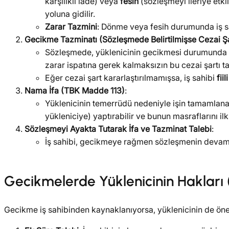
karşılıklı iade) veya
fesih
(sözleşmeyi ileriye etki
yoluna gidilir.
Zarar Tazmini
: Dönme veya fesih durumunda iş sah
Gecikme Tazminatı (Sözleşmede Belirtilmişse Cezai Şa
Sözleşmede, yüklenicinin gecikmesi durumunda
zarar ispatına gerek kalmaksızın bu cezai şartı ta
Eğer cezai şart kararlaştırılmamışsa, iş sahibi
fiil
Nama İfa (TBK Madde 113)
:
Yüklenicinin temerrüdü nedeniyle işin tamamlana
yükleniciye) yaptırabilir ve bunun masraflarını i
Sözleşmeyi Ayakta Tutarak İfa ve Tazminat Talebi
:
İş sahibi, gecikmeye rağmen sözleşmenin devamını 
Gecikmelerde Yüklenicinin Hakları
Gecikme iş sahibinden kaynaklanıyorsa, yüklenicinin de öne