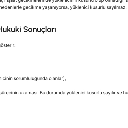
öre, inşaat gecikmelerinde yüklenicinin kusurlu olup olmadığı,
nedenlerle gecikme yaşanıyorsa, yüklenici kusurlu sayılmaz.
Hukuki Sonuçları
österir:
icinin sorumluluğunda olanlar),
sürecinin uzaması. Bu durumda yüklenici kusurlu sayılır ve h