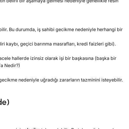
ın belirli bir aşamaya gelmesi nedeniyle genellikle fesih
bilir. Bu durumda, iş sahibi gecikme nedeniyle herhangi bir
ri kaybı, geçici barınma masrafları, kredi faizleri gibi).
e hallerde izinsiz olarak işi bir başkasına (başka bir
fa Nedir?)
ecikme nedeniyle uğradığı zararların tazminini isteyebilir.
de)