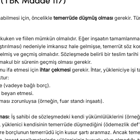
ı (TBK Madde 117)
bilmesi için, öncelikle
temerrüde düşmüş olması
gerekir. Tü
ukuken ve fiilen mümkün olmalıdır. Eğer inşaatın tamamlanmas
ştırılması) nedeniyle imkansız hale gelmişse, temerrüt söz k
lmiş ve geçmiş olmalıdır. Sözleşmede belirli bir teslim tarihi
makul bir sürenin geçmiş olması gerekir.
unu ifa etmesi için
ihtar çekmesi
gerekir. İhtar, yükleniciye işi 
tur:
e (vadeye bağlı borç).
a beyan etmesi.
lması zorunluysa (örneğin, fuar standı inşaatı).
ması
: İş sahibi de sözleşmedeki kendi yükümlülüklerini (örneği
 yüklenici kendisinin temerrüde düşmediğini (ödemezlik def’i) 
re borçlunun temerrüdü için kusur şartı aranmaz. Ancak teme