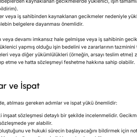
sebeplerden kaynaklanan gecikmelerde yüklenici, işin tamam
ildirim).
ikler veya iş sahibinden kaynaklanan gecikmeler nedeniyle yükl
talebin belgelere dayanması önemlidir.
sı veya devamı imkansız hale gelmişse veya iş sahibinin geci
lenici yapmış olduğu işin bedelini ve zararlarının tazminini t
eleri veya diğer yükümlülükleri (örneğin, arsayı teslim etme
lep etme ve hatta sözleşmeyi feshetme hakkına sahip olabilir.
r ve İspat
e, atılması gereken adımlar ve ispat yükü önemlidir:
ki inşaat sözleşmesi detaylı bir şekilde incelenmelidir. Gecikm
 sözleşmede yer alabilir.
luştuğunu ve hukuki sürecin başlayacağını bildirmek için not