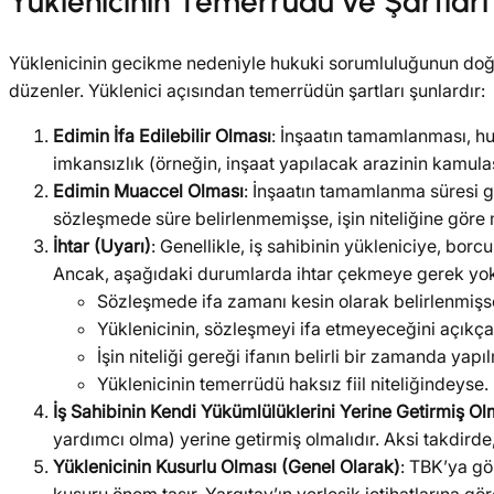
Yüklenicinin Temerrüdü ve Şartlar
Yüklenicinin gecikme nedeniyle hukuki sorumluluğunun doğa
düzenler. Yüklenici açısından temerrüdün şartları şunlardır:
Edimin İfa Edilebilir Olması
: İnşaatın tamamlanması, h
imkansızlık (örneğin, inşaat yapılacak arazinin kamula
Edimin Muaccel Olması
: İnşaatın tamamlanma süresi ge
sözleşmede süre belirlenmemişse, işin niteliğine göre 
İhtar (Uyarı)
: Genellikle, iş sahibinin yükleniciye, borc
Ancak, aşağıdaki durumlarda ihtar çekmeye gerek yok
Sözleşmede ifa zamanı kesin olarak belirlenmişs
Yüklenicinin, sözleşmeyi ifa etmeyeceğini açıkç
İşin niteliği gereği ifanın belirli bir zamanda yapı
Yüklenicinin temerrüdü haksız fiil niteliğindeyse.
İş Sahibinin Kendi Yükümlülüklerini Yerine Getirmiş Ol
yardımcı olma) yerine getirmiş olmalıdır. Aksi takdirde,
Yüklenicinin Kusurlu Olması (Genel Olarak)
: TBK’ya gö