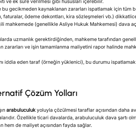
 ve ek süre verilmesi gibi hususları içerebilir.
e bu gecikmeden kaynaklanan zararları ispatlamak için tüm be
arı, faturalar, ödeme dekontları, kira sözleşmeleri vb.) dikkatlic
gili mahkemede (genellikle Asliye Hukuk Mahkemesi) dava açıl
onularda uzmanlık gerektirdiğinden, mahkeme tarafından genel
an zararları ve işin tamamlanma maliyetini rapor halinde mah
 iddia eden taraf (örneğin yüklenici), bu durumu ispatlamakl
rnatif Çözüm Yolları
ğın
arabuluculuk
yoluyla çözülmesi taraflar açısından daha avan
arıdır. Özellikle ticari davalarda, arabuluculuk dava şartı 
an hem de maliyet açısından fayda sağlar.