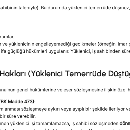
sahibinin talebiyle). Bu durumda yüklenici temerrüde düşmez, 
urumlar,
 yüklenicinin engelleyemediği gecikmeler (örneğin, imar pl
a güçlüğü hükümleri uygulanır. Yüklenici, iş sahibinden süre 
n Hakları (Yüklenici Temerrüde Düşt
nu’nun genel hükümlerine ve eser sözleşmesine ilişkin özel hü
(TBK Madde 473)
:
mlanması sözleşmeye aykırı veya ayıplı bir şekilde ilerliyor ve
ir süre verebilir.
ğmen yüklenici işi tamamlamazsa, iş sahibi sözleşmeden
dön