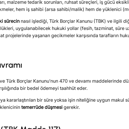
ı, malzeme tedarik sorunları, ruhsat süreçleri, iş gücü eksikli
eler, hem iş sahibi (arsa sahibi/malik) hem de yüklenici (müt
i sürecin
nasıl işlediği, Türk Borçlar Kanunu (TBK) ve ilgili 
ülükleri, uygulanabilecek hukuki yollar (fesih, tazminat, süre
at projelerinde yaşanan gecikmeler karşısında tarafların huku
avramı
 ve Türk Borçlar Kanunu’nun 470 ve devamı maddelerinde düzen
rşılığında bir bedel ödemeyi taahhüt eder.
eya kararlaştırılan bir süre yoksa işin niteliğine uygun makul
klenicinin
temerrüde düşmesi
gerekir.